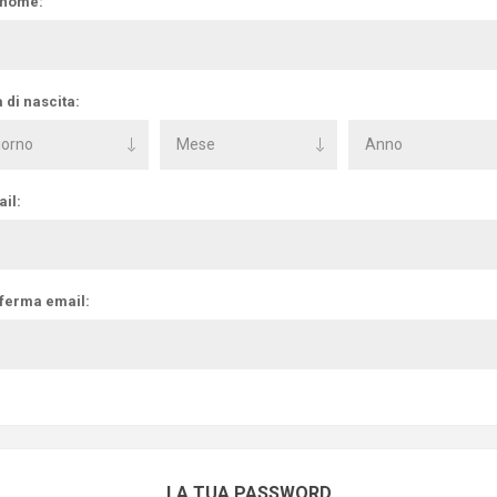
nome:
 di nascita:
il:
ferma email:
LA TUA PASSWORD