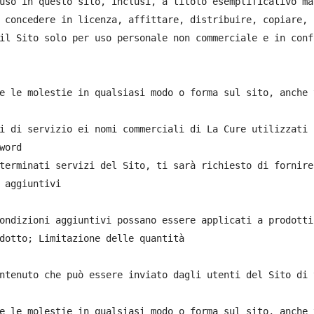
uso in questo sito, inclusi, a titolo esemplificativo ma
 concedere in licenza, affittare, distribuire, copiare, 
il Sito solo per uso personale non commerciale e in conf
e le molestie in qualsiasi modo o forma sul sito, anche 
i di servizio ei nomi commerciali di La Cure utilizzati 
word

terminati servizi del Sito, ti sarà richiesto di fornire
 aggiuntivi

ondizioni aggiuntivi possano essere applicati a prodotti
dotto; Limitazione delle quantità

ntenuto che può essere inviato dagli utenti del Sito di 
e le molestie in qualsiasi modo o forma sul sito, anche 