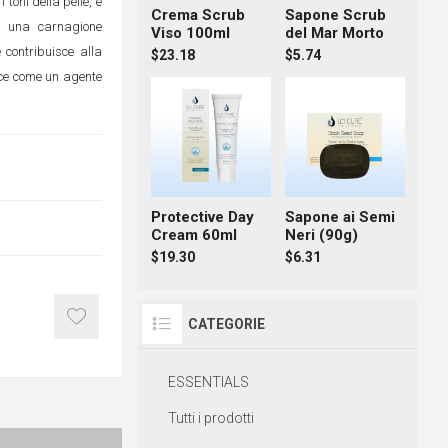
 toni della pelle, e
Crema Scrub
Sapone Scrub
n una carnagione
Viso 100ml
del Mar Morto
 contribuisce alla
$23.18
$5.74
isce come un agente
Protective Day
Sapone ai Semi
Cream 60ml
Neri (90g)
$19.30
$6.31
CATEGORIE
ESSENTIALS
Tutti i prodotti