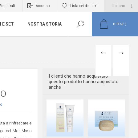
Registrati
Accesso
Lista dei desideri
I E SET
NOSTRA STORIA
0
ITEM(S)
PREVIOUS
NEXT
PRODUCT
PRODUCT
I clienti che hanno acquistato
questo prodotto hanno acquistato
anche
SO
to
uta a rinfrescare e
ango del Mar Morto