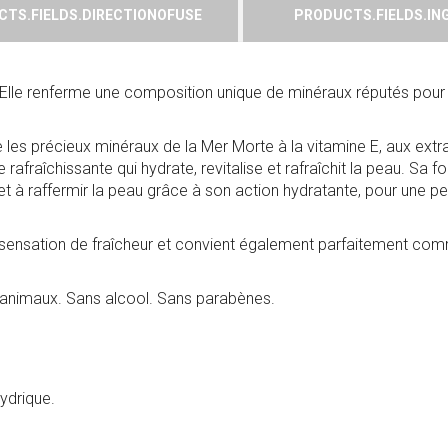
TS.FIELDS.DIRECTIONOFUSE
PRODUCTS.FIELDS.IN
 Elle renferme une composition unique de minéraux réputés pour 
les précieux minéraux de la Mer Morte à la vitamine E, aux extrai
rafraîchissante qui hydrate, revitalise et rafraîchit la peau. Sa f
s et à raffermir la peau grâce à son action hydratante, pour une p
 sensation de fraîcheur et convient également parfaitement c
s animaux. Sans alcool. Sans parabènes.
hydrique.