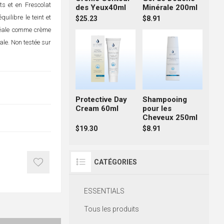
ts et en Frescolat
des Yeux40ml
Minérale 200ml
quilibre le teint et
$25.23
$8.91
idéale comme crème
le. Non testée sur
Protective Day
Shampooing
Cream 60ml
pour les
Cheveux 250ml
$19.30
$8.91
CATÉGORIES
ESSENTIALS
Tous les produits