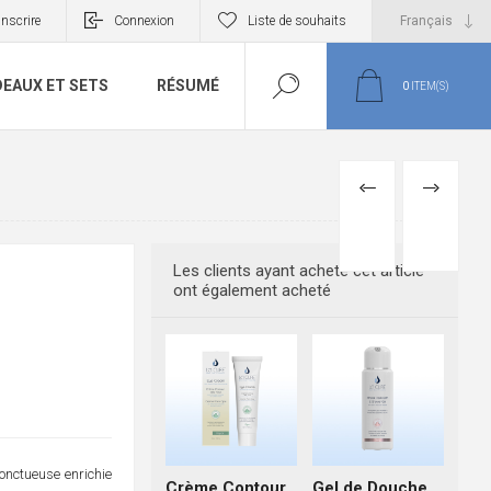
inscrire
Connexion
Liste de souhaits
EAUX ET SETS
RÉSUMÉ
0
ITEM(S)
PREVIOUS
NEXT
PRODUCT
PRODUCT
Les clients ayant acheté cet article
ont également acheté
onctueuse enrichie
Crème Contour
Gel de Douche