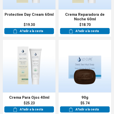
Protective Day Cream 60ml
Crema Reparadora de
Noche 60ml
$19.30
$18.70
A?adir a la cesta
A?adir a la cesta
Crema Para Ojos 40ml
90g
$25.23
$5.74
A?adir a la cesta
A?adir a la cesta