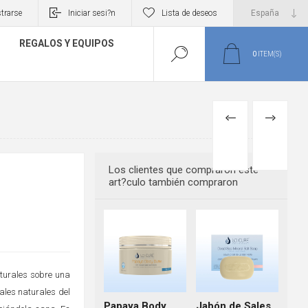
trarse
Iniciar sesi?n
Lista de deseos
REGALOS Y EQUIPOS
0
ITEM(S)
PREVIOUS
NEXT
PRODUCT
PRODUCT
Los clientes que compraron este
art?culo también compraron
aturales sobre una
ales naturales del
Papaya Body
Jabón de Sales