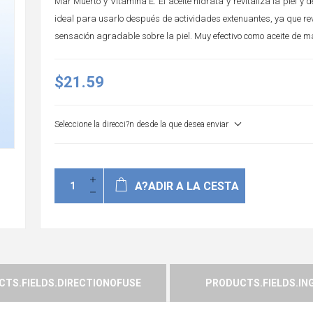
Mar Muerto y Vitamina E. El aceite hidrata y revitaliza la piel y
ideal para usarlo después de actividades extenuantes, ya que rev
sensación agradable sobre la piel. Muy efectivo como aceite de m
$21.59
Seleccione la direcci?n desde la que desea enviar
A?ADIR A LA CESTA
TS.FIELDS.DIRECTIONOFUSE
PRODUCTS.FIELDS.IN