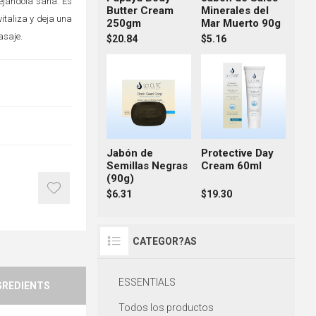
 dejándola sana. Es
Butter Cream
Minerales del
italiza y deja una
250gm
Mar Muerto 90g
asaje.
$20.84
$5.16
Jabón de
Protective Day
Semillas Negras
Cream 60ml
(90g)
$6.31
$19.30
CATEGOR?AS
ESSENTIALS
GREDIENTS
Todos los productos