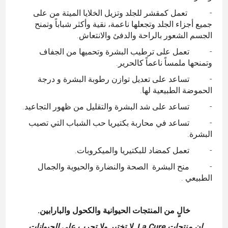
- تعمل كمقشر للجلد وتزيل الخلايا الميتة من على
جميع أجزاء الجلد وتجعلها ناعمة، نقية وأكثر شباباً وتمنح
الجسم الشعور بالراحة والدفئ والانتعاش.
- تعمل على ترطيب البشرة وتحميها من الجفاف
وتمنحها ملمساً ناعماً كالحرير.
- تساعد على تعديل توازن رطوبة البشرة و درجة
الحموضة الطبيعية لها.
- تساعد على شد البشرة والتقليل من ظهور التجاعيد.
- تساعد في محاربة بكتيريا حب الشباب التي تصيب
البشرة.
- تعمل كمضاد للبكتيريا والميكروبات.
- منح البشرة الصحة والنضارة والحيوية والجمال
الطبيعي .
خالٍ من المنتجات الحيوانية والكحول
و
البارابين.
إن منتجات
La Cure
لا تختبر ولا تجرب على الحيوانات.