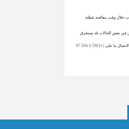
بات خلال وقت معالجة عطلة
لى 5 أيام عمل من تاريخ الإرسال ، ولكن في بعض الحالات قد يستغرق
إذا لم تتلق طلبك في غضون 10 أيام عمل من الشراء، وليس لديك بريد إلكتروني يحتوي على تفسير للتأخير، يرجى الاتصال بنا على (+962) 6 566 47