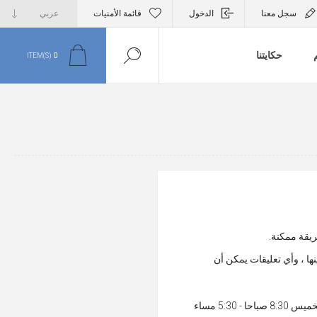
سجل معنا
الدخول
قائمة الأمنيات
م
حكايتنا
ITEM(S)
0
يقة ممكنة.
ربة التسوق عبر الإنترنت مع La Cure وكيف يمكننا تحسينها ، وأي تعليقات يمكن أن
customerservice@lacure.co أو اتصل بنا على (+962) 6 566 47 21 أو (+962) 79 700 07 23 من السبت إلى الخميس 8:30 صباحا - 5:30 مساء