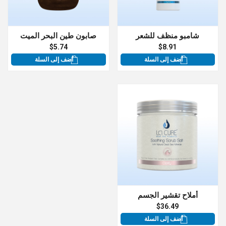
شامبو منظف للشعر
صابون طين البحر الميت
$5.74
$8.91
أضف إلى السلة
أضف إلى السلة
أملاح تقشير الجسم
$36.49
أضف إلى السلة