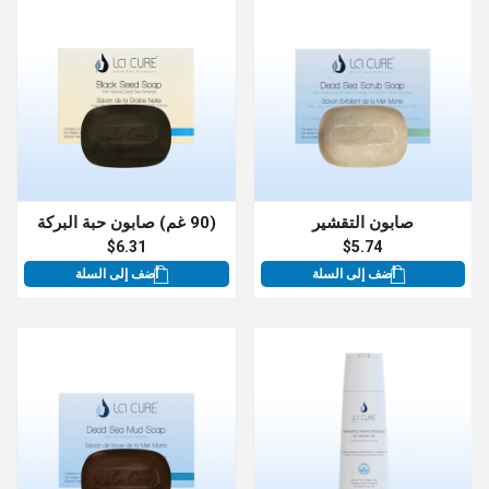
صابون التقشير
(90 غم) صابون حبة البركة
$6.31
$5.74
أضف إلى السلة
أضف إلى السلة