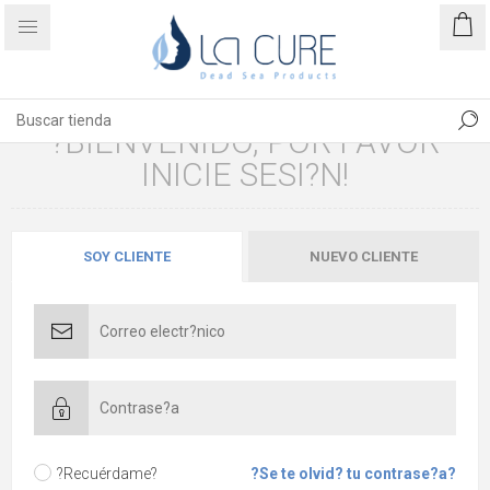
?BIENVENIDO, POR FAVOR
INICIE SESI?N!
SOY CLIENTE
NUEVO CLIENTE
?Recuérdame?
?Se te olvid? tu contrase?a?