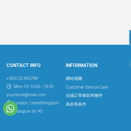
CONTACT INFO
INFORMATION
+359123 456789
網站地圖
Mon--Fri 10:00 - 19:00
Customer Service Care
yourstore@mail.com
在線訂單條款和條件
London, United Kingdom
条款和条件
Glasgow str. 45