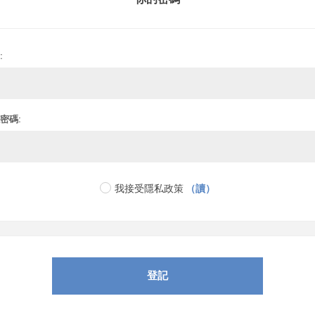
:
密碼:
我接受隱私政策
（讀）