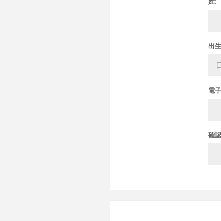
姓:
出生
電子
確認