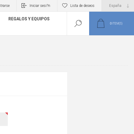
trarse
Iniciar sesi?n
Lista de deseos
REGALOS Y EQUIPOS
0
ITEM(S)