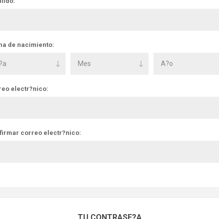
lido:
ha de nacimiento:
reo electr?nico:
firmar correo electr?nico:
TU CONTRASE?A