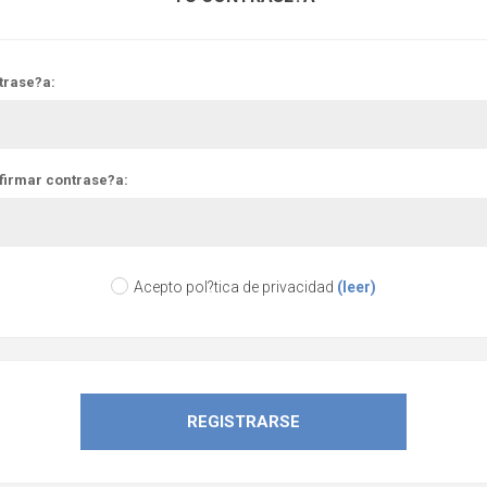
trase?a:
firmar contrase?a:
Acepto pol?tica de privacidad
(leer)