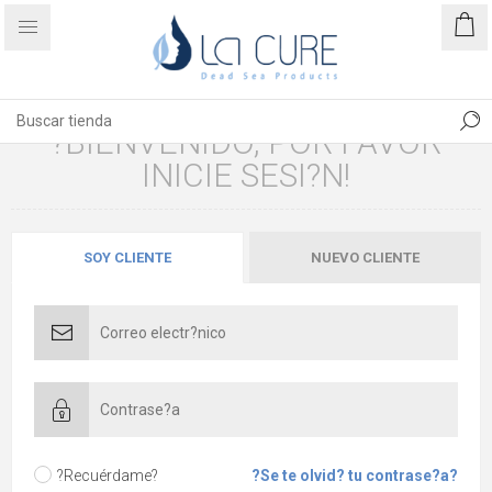
?BIENVENIDO, POR FAVOR
INICIE SESI?N!
SOY CLIENTE
NUEVO CLIENTE
?Recuérdame?
?Se te olvid? tu contrase?a?