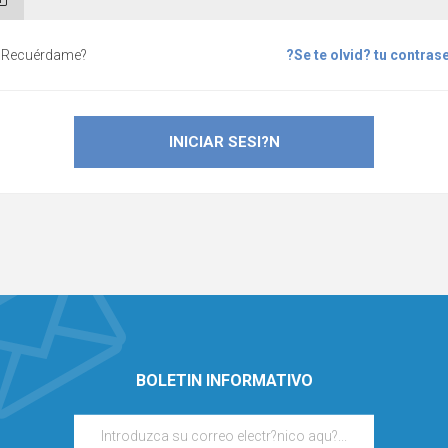
?Recuérdame?
?Se te olvid? tu contras
BOLETIN INFORMATIVO