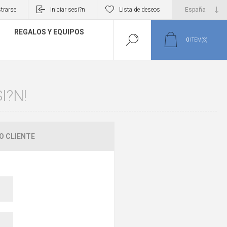
trarse
Iniciar sesi?n
Lista de deseos
REGALOS Y EQUIPOS
0
ITEM(S)
I?N!
O CLIENTE