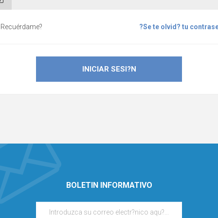
?Recuérdame?
?Se te olvid? tu contras
BOLETIN INFORMATIVO