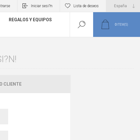
trarse
Iniciar sesi?n
Lista de deseos
REGALOS Y EQUIPOS
0
ITEM(S)
I?N!
O CLIENTE