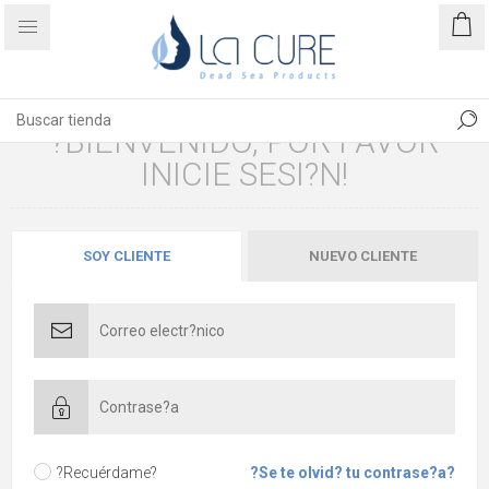
?BIENVENIDO, POR FAVOR
INICIE SESI?N!
SOY CLIENTE
NUEVO CLIENTE
?Recuérdame?
?Se te olvid? tu contrase?a?