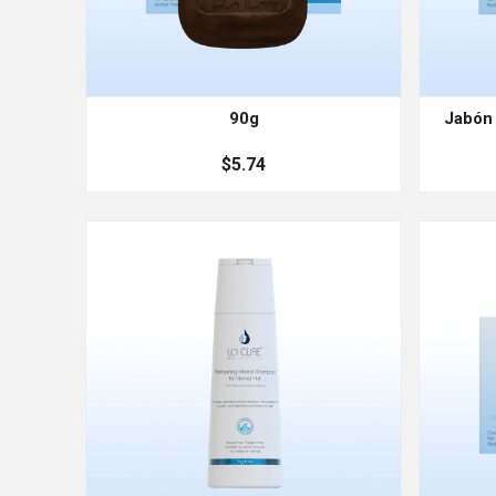
90g
Jabón 
$5.74