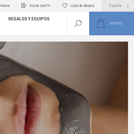
trarse
Iniciar sesi?n
Lista de deseos
REGALOS Y EQUIPOS
0
ITEM(S)