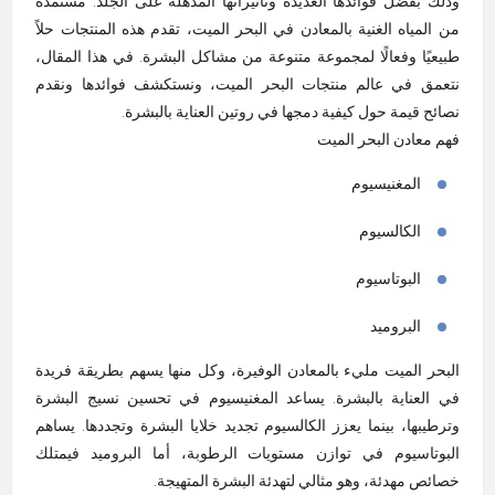
وذلك بفضل فوائدها العديدة وتأثيراتها المذهلة على الجلد. مستمدة
من المياه الغنية بالمعادن في البحر الميت، تقدم هذه المنتجات حلاً
طبيعيًا وفعالًا لمجموعة متنوعة من مشاكل البشرة. في هذا المقال،
نتعمق في عالم منتجات البحر الميت، ونستكشف فوائدها ونقدم
نصائح قيمة حول كيفية دمجها في روتين العناية بالبشرة
.
فهم معادن البحر الميت
المغنيسيوم
الكالسيوم
البوتاسيوم
البروميد
البحر الميت مليء بالمعادن الوفيرة، وكل منها يسهم بطريقة فريدة
في العناية بالبشرة. يساعد المغنيسيوم في تحسين نسيج البشرة
وترطيبها، بينما يعزز الكالسيوم تجديد خلايا البشرة وتجددها. يساهم
البوتاسيوم في توازن مستويات الرطوبة، أما البروميد فيمتلك
خصائص مهدئة، وهو مثالي لتهدئة البشرة المتهيجة
.