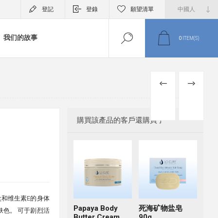
登記
登錄
願望清單
我们的故事
0
ITEM(S)
PREVIOUS
NEXT
PRODUCT
PRODUCT
購買該產品的客戶還購買了
盐和维生素E的身体
Papaya Body
死海矿物盐皂
肤色。 可于剧烈活
Butter Cream
90g