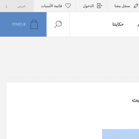
سجل معنا
الدخول
قائمة الأمنيات
م
حكايتنا
ITEM(S)
0
يت