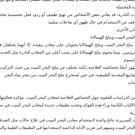
ة المحتملة
ت النادرة، قد يعاني بعض الأشخاص من تهيج طفيف أو ردود فعل تحسسية تجاه م
وقف عن الاستخدام في حال ظهور أي تفاعلات سلبية.
ادن الأخرى
لبحر الميت وملح الهيمالايا
ملح البحر الميت وملح الهيمالايا يحتويان على معادن مفيدة، إلا أنهما يختلف
رومين، بينما يحتوي ملح الهيمالايا على نسب أعلى من المعادن النادرة مثل الحديد 
إبسوم
ور أيضًا بخصائصه العلاجية، لكنه يختلف عن ملح البحر الميت من حيث التركيب
نابيع المعدنية الطبيعية، في حين يُستخرج ملح البحر الميت من تبخر مياه البحر.
سات
ن الدراسات العلمية حول الخصائص العلاجية لمعادن البحر الميت، مؤكدة فعاليتها 
ليات الكامنة وراء هذه الفوائد وتحديد تطبيقات جديدة لمعادن البحر الميت في م
ية
السريرية نتائج واعدة لاستخدام معادن البحر الميت في علاج حالات مثل الصدفي
لبحر الميت وتسهم في تعزيز الأدلة الداعمة لاستخدامها في التطبيقات الطبية والتج