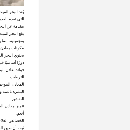
يُعد البحر الم
التي تقدم العدي
مقدمة عن البح
يقع البحر المي
وتجميلية، مما ي
مكونات معادن ا
يحتوي البحر ال
دورًا أساسيًا 
فوائدمعادن الب
الترطيب
المعادن الموجو
البشرة ناعمة 
التقشير
تتميز معادن ال
أنعم.
الخصائص العلاج
ثبت أن طين الب