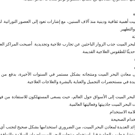
ة
ت أهمية ثقافية ودينية منذ آلاف السنين، مع إشارات تعود إلى العصور التوراتية. 
التطهير.
ة
لبحر الميت جذب الزوار الباحثين عن تجارب علاجية وتجديدية. أصبحت المراكز العل
ديثًا للطقوس العلاجية القديمة.
 معادن البحر الميت ومنتجاته بشكل مستمر في السنوات الأخيرة، بدفع من ز
ديدة في مستحضرات التجميل والعناية بالبشرة والعلاجات العلاجية.
البحر الميت إلى الأسواق حول العالم، حيث يسعى المستهلكون للاستفادة من فوا
البحر الميت جاذبيتها وفعاليتها العالمية.
امة الاستخدام
خدام الصحيحة
ائد العديدة لمعادن البحر الميت، من الضروري استخدامها بشكل صحيح لتجنب أي 
تشارة طبيب الجلدية قبل استخدام منتجات البحر الميت لضمان السلامة والتوافق