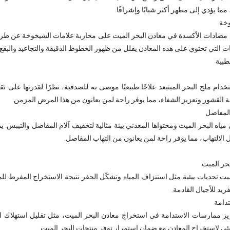
مما يؤدي إلى مظهر أكثر شبابًا وإشراقًا.
وخة
ادات الأكسدة في معادن البحر الميت على محاربة علامات الشيخوخة عن طريق تح
ات التي تحتوي على هذه المعادن يقلل من ظهور الخطوط الدقيقة والتجاعيد والبقع.
طبية
خدام ملح البحر الميتيعد علاجًا طبيعيًا موصى به للصدفية، نظرًا لقدرتها على تق
ة القشور وتعزيز الشفاء، مما يوفر راحة لمن يعانون من هذا المرض المزمن.
المفاصل
 مياه البحر الميت ومحتواها المعدني بيئة مثالية لتخفيف آلام المفاصل والتيبس.
 الالتهاب، مما يوفر راحة لمن يعانون من التهاب المفاصل.
حر الميت
ميت تحديات بيئية مثل استنزاف المياه وتشكّل الحفر نتيجة الاستخراج المفرط لل
فريد للأجيال القادمة.
دامة
زيز ممارسات الاستدامة في استخراج معادن البحر الميت، مثل تقليل استهلاك ال
لبيئي لاستخراج المعادن مع ضمان استمرار توفر منتجات البحر الميت.