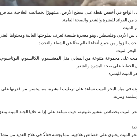
يت، الواقع في أخفض نقطة على سطح الأرض، مشهورًا بخصائصه العلاجية منذ قرون.
د من الفوائد للبشرة والشعر والصحة العامة.
ر الميت
ت بين الأردن وفلسطين، وهو معجزة طبيعية تُعرف بملوحتها العالية ومحتواها الغن
جذب الزوار من جميع أنحاء العالم بحثًا عن الشفاء والتجديد.
لبحر الميت
ميت على مجموعة متنوعة من المعادن مثل المغنيسيوم، الكالسيوم، البوتاسيوم،
في الحفاظ على صحة البشرة والشعر.
حر الميت للبشرة
دة في مياه البحر الميت تساعد على ترطيب البشرة، مما يحسن من قدرتها على ا
وسلسة ومرنة.
بحر الميت بخصائص تقشير طبيعية، حيث تساعد على إزالة خلايا الجلد الميتة وتعزي
ية
حر الميت يحتوي على خصائص علاجية، مما يجعله فعالًا في علاج العديد من مشا