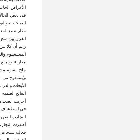
الأعراض الجانبي
في بعض الحالا
المنتجات، والت
مقارنة مع المع
الفرق بين ملح ا
رغم أن كلا من 
المغنيسيوم والب
مقارنة مع ملح 
ملح إبسوم مشه
ويُستخرج من الي
الأبحاث والدرا
النتائج العلمية
أجريت العديد م
في استكشاف الآ
التجارب السرير
أظهرت التجارب 
فعالية منتجات ا