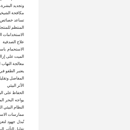
وتجديد البشرة، 
مكافحة الشيخ
تساعد خصائص مض
المنتظم للمنتج
الاستخدامات ال
علاج الصدفية
الاستحمام باست
الميت على إزال
معالجة التهاب 
يعتبر الطفو في
المفاصل وتقليل
الأثر البيئي
الحفاظ على الب
يواجه البحر ال
النظام البيئي ال
ممارسات الاست
تُبذل جهود لتع
تقليل التأثير ا