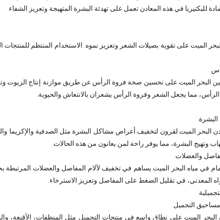
ضادة للبكتيريا في هذه المعادن تعمل على تهدئة البشرة المتهيجة وتعزيز الشفاء.
بحر الميت على تقوية بصيلات الشعر وتعزيز نموه. الاستخدام المنتظم للمنتجات ا
أس
ن البحر الميت على تحسين صحة فروة الرأس عن طريق موازنة إنتاج الزيوت وتعز
رأس، مما يجعل الشعر وفروة الرأس يشعران بالانتعاش والحيوية.
البشرة
 البحر الميت لقرون لتخفيف أعراض مشاكل البشرة مثل الصدفية والإكزيما والتهاب
هاب وتهيج البشرة، مما يوفر راحة لمن يعانون من هذه الحالات.
مفاصل والعضلات
ام في مياه البحر الميت يساهم في تخفيف لآلام المفاصل والعضلات المرتبطة بح
ه المعدني، في تقليل الضغط على المفاصل وتعزيز الاسترخاء.
تجميلية
مساحيق التجميل
البحر الميت على نطاق واسع في منتجات التجميل مثل المنظفات، الأقنعة، والم